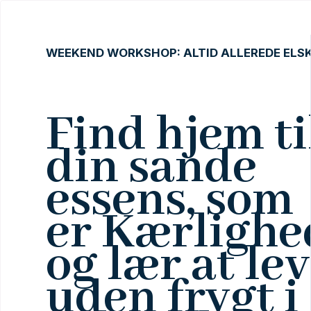
WEEKEND WORKSHOP: ALTID ALLEREDE ELS
Find hjem ti
din sande
essens, som
er Kærlighe
og lær at le
uden frygt i