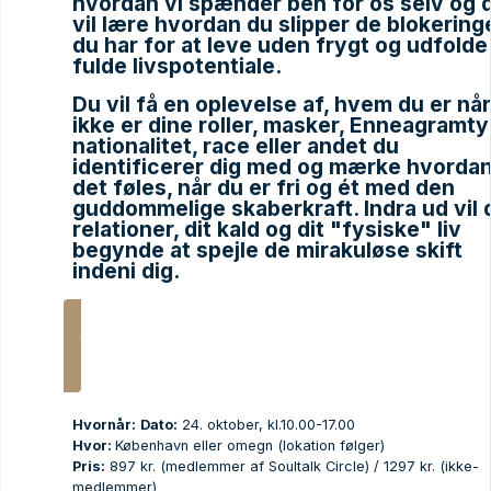
hvordan vi spænder ben for os selv og 
vil lære hvordan du slipper de blokering
du har for at leve uden frygt og udfolde 
fulde livspotentiale.
Du vil få en oplevelse af, hvem du er nå
ikke er dine roller, masker, Enneagramty
nationalitet, race eller andet du
identificerer dig med og mærke hvorda
det føles, når du er fri og ét med den
guddommelige skaberkraft. Indra ud vil 
relationer, dit kald og dit "fysiske" liv
begynde at spejle de mirakuløse skift
indeni dig.
Tilmeld dig
Hvornår:
Dato:
24. oktober, kl.10.00-17.00
Hvor:
København eller omegn (lokation følger)
Pris:
897 kr. (medlemmer af Soultalk Circle) / 1297 kr. (ikke-
medlemmer)