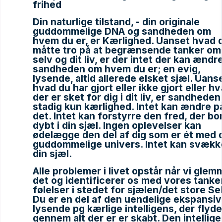
frihed
Din naturlige tilstand, - din originale
guddommelige DNA og sandheden om
hvem du er, er Kærlighed. Uanset hvad 
måtte tro på at begrænsende tanker om
selv og dit liv, er der intet der kan ændr
sandheden om hvem du er; en evig,
lysende, altid allerede elsket sjæl. Uans
hvad du har gjort eller ikke gjort eller h
der er sket for dig i dit liv, er sandheden
stadig kun kærlighed. Intet kan ændre p
det. Intet kan forstyrre den fred, der bo
dybt i din sjæl. Ingen oplevelser kan
ødelægge den del af dig som er ét med 
guddommelige univers. Intet kan svækk
din sjæl.
Alle problemer i livet opstår når vi glem
det og identificerer os med vores tanke
følelser i stedet for sjælen/det store Sel
Du er en del af den uendelige ekspansi
lysende pg kærlige intelligens, der flyde
gennem alt der er er skabt. Den intellig