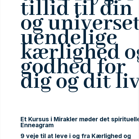
tillid til din
og universe
uendelige
kærlighed o
godhed for
dig og dit li
Et Kursus i Mirakler møder det spirituell
Enneagram
9 veje til at leve i og fra Kærlighed og