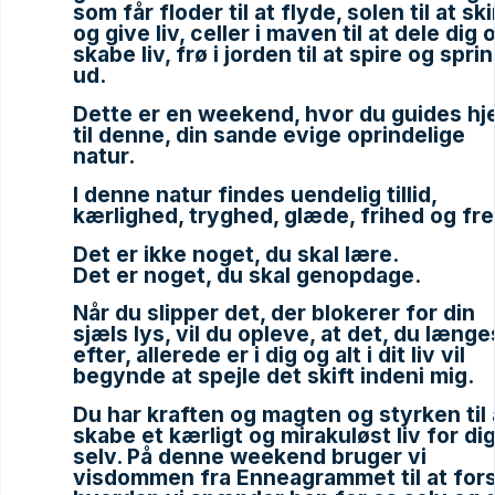
som får floder til at flyde, solen til at sk
og give liv, celler i maven til at dele dig 
skabe liv, frø i jorden til at spire og spri
ud.
Dette er en weekend, hvor du guides h
til denne, din sande evige oprindelige
natur.
I denne natur findes uendelig tillid,
kærlighed, tryghed, glæde, frihed og fr
Det er ikke noget, du skal lære.
Det er noget, du skal genopdage.
Når du slipper det, der blokerer for din
sjæls lys, vil du opleve, at det, du længe
efter, allerede er i dig og alt i dit liv vil
begynde at spejle det skift indeni mig.
Du har kraften og magten og styrken til 
skabe et kærligt og mirakuløst liv for di
selv. På denne weekend bruger vi
visdommen fra Enneagrammet til at fors