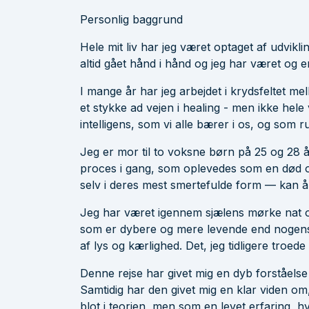
Personlig baggrund
Hele mit liv har jeg været optaget af udvik
altid gået hånd i hånd og jeg har været og er
I mange år har jeg arbejdet i krydsfeltet mel
et stykke ad vejen i healing - men ikke hel
intelligens, som vi alle bærer i os, og som 
Jeg er mor til to voksne børn på 25 og 28 
proces i gang, som oplevedes som en død o
selv i deres mest smertefulde form — kan å
Jeg har været igennem sjælens mørke nat og
som er dybere og mere levende end nogensinde
af lys og kærlighed. Det, jeg tidligere troede
Denne rejse har givet mig en dyb forståelse
Samtidig har den givet mig en klar viden o
blot i teorien, men som en levet erfaring, hv