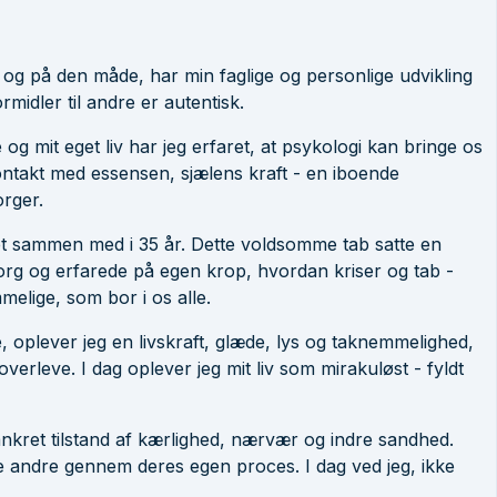
, og på den måde, har min faglige og personlige udvikling
midler til andre er autentisk.
 og mit eget liv har jeg erfaret, at psykologi kan bringe os
kontakt med essensen, sjælens kraft - en iboende
orger.
vet sammen med i 35 år. Dette voldsomme tab satte en
g og erfarede på egen krop, hvordan kriser og tab -
elige, som bor i os alle.
 oplever jeg en livskraft, glæde, lys og taknemmelighed,
erleve. I dag oplever jeg mit liv som mirakuløst - fyldt
ankret tilstand af kærlighed, nærvær og indre sandhed.
e andre gennem deres egen proces. I dag ved jeg, ikke