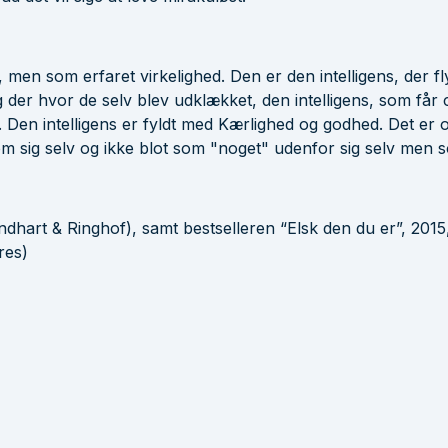
en som erfaret virkelighed. Den er den intelligens, der fly
g der hvor de selv blev udklækket, den intelligens, som får c
e. Den intelligens er fyldt med Kærlighed og godhed. Det er 
sig selv og ikke blot som "noget" udenfor sig selv men so
ndhart & Ringhof), samt bestselleren “Elsk den du er”, 2015
res)