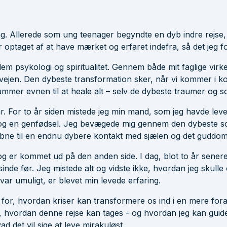
ling. Allerede som ung teenager begyndte en dyb indre rejse
 optaget af at have mærket og erfaret indefra, så det jeg for
lem psykologi og spiritualitet. Gennem både mit faglige virke
e vejen. Den dybeste transformation sker, når vi kommer i 
rummer evnen til at heale alt – selv de dybeste traumer og s
år. For to år siden mistede jeg min mand, som jeg havde le
g en genfødsel. Jeg bevægede mig gennem den dybeste sor
bne til en endnu dybere kontakt med sjælen og det guddomm
 er kommet ud på den anden side. I dag, blot to år senere,
 før. Jeg mistede alt og vidste ikke, hvordan jeg skulle ov
 var umuligt, er blevet min levede erfaring.
 for, hvordan kriser kan transformere os ind i en mere for
m, hvordan denne rejse kan tages - og hvordan jeg kan guid
ad det vil sige at leve mirakuløst.