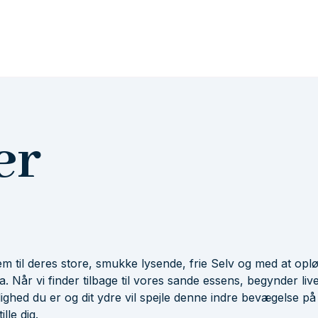
er
m til deres store, smukke lysende, frie Selv og med at opl
ra. Når vi finder tilbage til vores sande essens, begynder live
ghed du er og dit ydre vil spejle denne indre bevægelse på
lle dig.