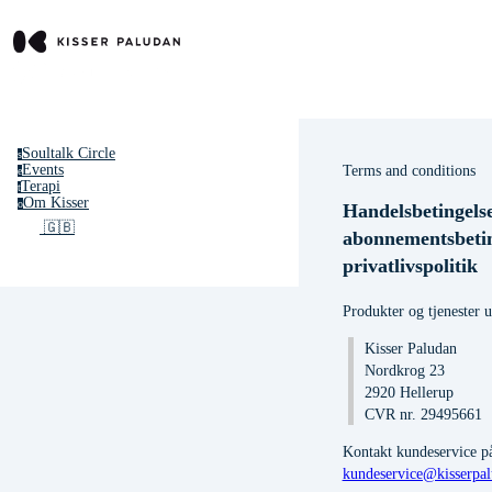
Soultalk Circle
s
Terms and conditions
Events
e
Terapi
t
Om Kisser
o
Handelsbetingelse
🇬🇧
abonnementsbetin
privatlivspolitik
Produkter og tjenester 
Kisser Paludan
Nordkrog 23
2920 Hellerup
CVR nr. 29495661
Kontakt kundeservice p
kundeservice@kisserpa