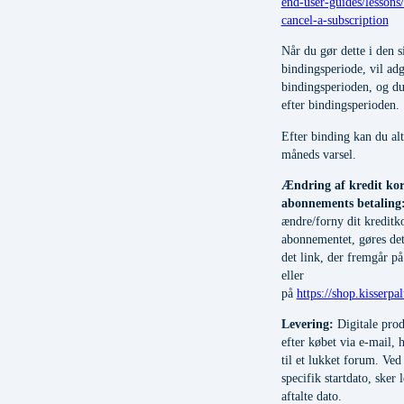
end-user-guides/lesson
cancel-a-subscription
Når du gør dette i den s
bindingsperiode, vil ad
bindingsperioden, og du 
efter bindingsperioden.
Efter binding kan du al
måneds varsel.
Ændring af kredit kor
abonnements betaling
ændre/forny dit kreditk
abonnementet, gøres det
det link, der fremgår på
eller
på
https://shop.kisserp
Levering:
Digitale prod
efter købet via e-mail, 
til et lukket forum. Ve
specifik startdato, sker
aftalte dato.