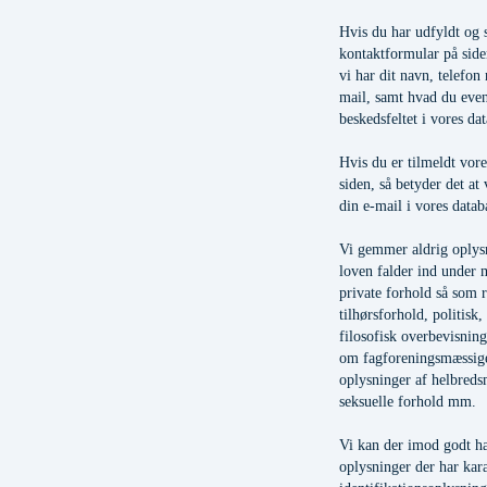
Hvis du har udfyldt og 
kontaktformular på siden
vi har dit navn, telefon
mail, samt hvad du event
beskedsfeltet i vores dat
Hvis du er tilmeldt vor
siden, så betyder det at 
din e-mail i vores datab
Vi gemmer aldrig oplysn
loven falder ind under 
private forhold så som r
tilhørsforhold, politisk, 
filosofisk overbevisnin
om fagforeningsmæssige
oplysninger af helbred
seksuelle forhold mm.
Vi kan der imod godt h
oplysninger der har kara