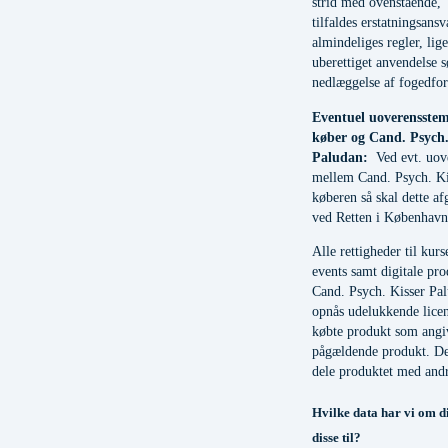
strid med ovenstående,
tilfaldes erstatningsansv
almindeliges regler, lig
uberettiget anvendelse 
nedlæggelse af fogedfo
Eventuel uoverensste
køber og Cand. Psych.
Paludan:
Ved evt. uov
mellem Cand. Psych. Ki
køberen så skal dette af
ved Retten i København
Alle rettigheder til kur
events samt digitale pro
Cand. Psych. Kisser Pa
opnås udelukkende licens
købte produkt som angi
pågældende produkt. Det
dele produktet med andr
Hvilke data har vi om d
disse til?