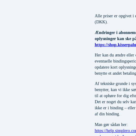
Alle priser er opgivet i
(DKK).
Ændringer i abonnemen
oplysninger kan ske p
https://shop.kisserpal
Her kan du ændre eller 
eventuelle bindingsperi
opdatere kort oplysninge
benytte et andet betalin
Af tekniske grunde i sy
benytter, kan vi ikke s
til at ophøre for dig ef
Det er noget du selv k
ikke er i binding – elle
af din binding.
Man gør sådan her:
https://help.simplero.c