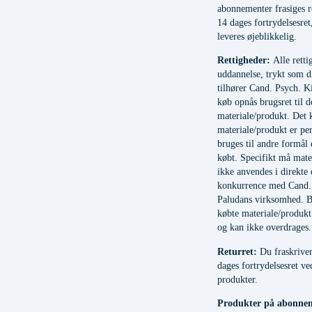
abonnementer frasiges re
14 dages fortrydelsesret
leveres øjeblikkelig.
Rettigheder:
Alle rettig
uddannelse, trykt som di
tilhører Cand. Psych. K
køb opnås brugsret til d
materiale/produkt. Det 
materiale/produkt er pe
bruges til andre formål 
købt. Specifikt må mate
ikke anvendes i direkte 
konkurrence med Cand. 
Paludans virksomhed. Br
købte materiale/produkt 
og kan ikke overdrages.
Returret:
Du fraskriver
dages fortrydelsesret ve
produkter.
Produkter på abonnem