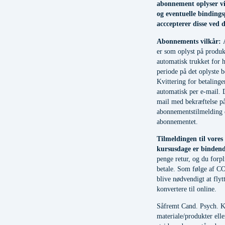
abonnement oplyser vi
og eventuelle bindings
acccepterer disse ved d
Abonnements vilkår:
er som oplyst på produkt
automatisk trukket for
periode på det oplyste b
Kvittering for betalinge
automatisk per e-mail. 
mail med bekræftelse på
abonnementstilmelding e
abonnementet.
Tilmeldingen til vores
kursusdage er binden
penge retur, og du forpli
betale. Som følge af C
blive nødvendigt at flytt
konvertere til online.
Såfremt Cand. Psych. K
materiale/produkter ell