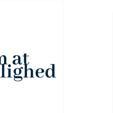
 at
rlighed
e