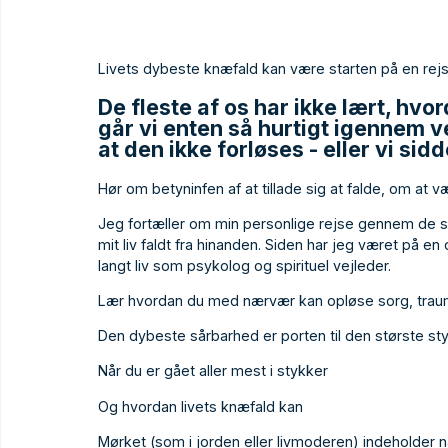
Livets dybeste knæfald kan være starten på en rejse 
De fleste af os har ikke lært, hvo
går vi enten så hurtigt igennem v
at den ikke forløses - eller vi sidd
Hør om betyninfen af at tillade sig at falde, om at
Jeg fortæller om min personlige rejse gennem de si
mit liv faldt fra hinanden. Siden har jeg været på e
langt liv som psykolog og spirituel vejleder.
Lær hvordan du med nærvær kan opløse sorg, traum
Den dybeste sårbarhed er porten til den største st
Når du er gået aller mest i stykker
Og hvordan livets knæfald kan
Mørket (som i jorden eller livmoderen) indeholder nær