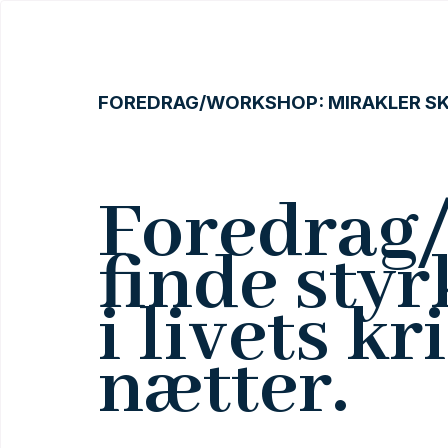
FOREDRAG/WORKSHOP: MIRAKLER SK
Foredrag
finde styr
i livets k
nætter.