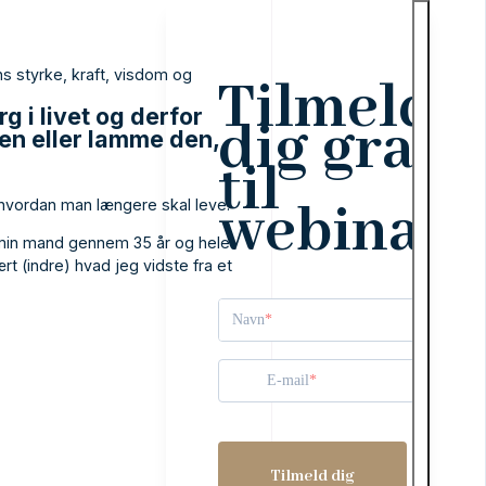
ens styrke, kraft, visdom og
Tilmeld
g i livet og derfor
dig gratis
ten eller lamme den,
til
webinare
, hvordan man længere skal leve.
e min mand gennem 35 år og hele
rt (indre) hvad jeg vidste fra et
Navn
E-mail
Tilmeld dig