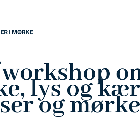
ER I MØRKE
/workshop om
ke, lys og kæ
riser og mørk