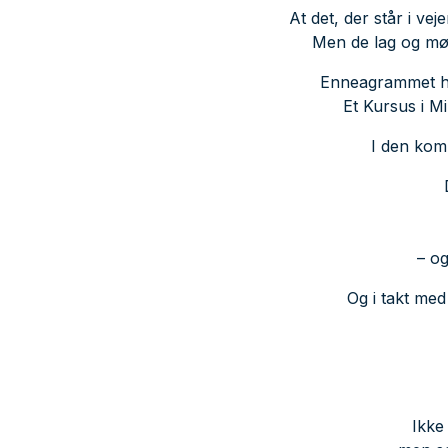
At det, der står i ve
Men de lag og møns
Enneagrammet hjæ
Et Kursus i Mi
I den komb
– og
Og i takt med 
Ikke