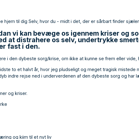
hjem til dig Selv, hvor du - midt i det, der er sårbart finder sjæl
rdan vi kan bevæge os igennem kriser og sor
ed at distrahere os selv, undertrykke smer
er fast i den.
 være i den dybeste sorg/krise, om ikke at kunne se frem eller vide
dste to et halvt år, hvor jeg pludseligt og meget tragisk misted
n dyb indre rejse ned i underverdenen af den dybeste sorg og har læ
er og kriser.
yrke
ing og kiim til et nyt liv